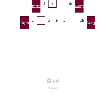
1
...
76
2
Poprzednia
Następna
1
3
4
5
...
76
2
Poprzednia
Następna