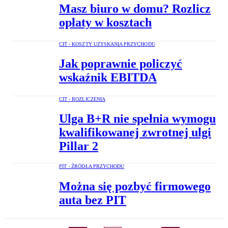
Masz biuro w domu? Rozlicz
opłaty w kosztach
CIT - KOSZTY UZYSKANIA PRZYCHODU
Jak poprawnie policzyć
wskaźnik EBITDA
CIT - ROZLICZENIA
Ulga B+R nie spełnia wymogu
kwalifikowanej zwrotnej ulgi
Pillar 2
PIT - ŹRÓDŁA PRZYCHODU
Można się pozbyć firmowego
auta bez PIT