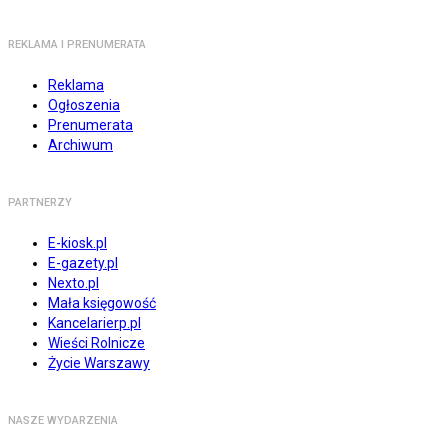
REKLAMA I PRENUMERATA
Reklama
Ogłoszenia
Prenumerata
Archiwum
PARTNERZY
E-kiosk.pl
E-gazety.pl
Nexto.pl
Mała księgowość
Kancelarierp.pl
Wieści Rolnicze
Życie Warszawy
NASZE WYDARZENIA