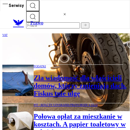
Serwisy
Prawo
VAT
Motocykl jak samochód. Można odliczyć
VAT, ale z ograniczeniami
PODATKI
Zła wiadomość dla właścicieli
domów, którzy zmieniają dach.
Fiskus tnie ulgę
PIT - KOSZTY UZYSKANIA PRZYCHODU I ULGI
Połowa opłat za mieszkanie w
kosztach. A papier toaletowy w