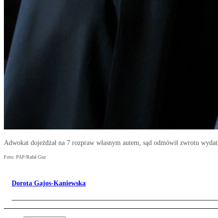
Adwokat dojeżdżał na 7 rozpraw własnym autem, sąd odmówił zwrotu wydat
Foto: PAP/Rafał Guz
Dorota Gajos-Kaniewska