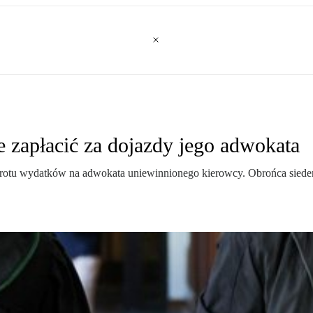
e zapłacić za dojazdy jego adwokata
otu wydatków na adwokata uniewinnionego kierowcy. Obrońca siedem