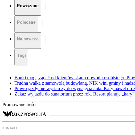
Powiązane
Polecane
Najnowsze
Tagi
Banki mogą żądać od klientów skanu dowodu osobistego. Praw
Trudna walka z samowolą budowlaną. NIK wini gminy i nadzór
Prawo jazdy nie wystarczy do wynajęcia auta. Kary nawet do 30
Zakaz wyjazdu do sanatorium przez rok. Resort planuje „kary”
Promowane treści
KONTAKT