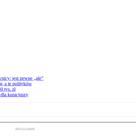
nicy: jest pewne „ale”
, a te polityków
 tys. zł
 dla kuracjuszy
REGULAMIN