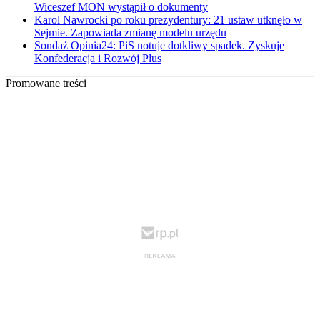
Wiceszef MON wystąpił o dokumenty
Karol Nawrocki po roku prezydentury: 21 ustaw utknęło w
Sejmie. Zapowiada zmianę modelu urzędu
Sondaż Opinia24: PiS notuje dotkliwy spadek. Zyskuje
Konfederacja i Rozwój Plus
Promowane treści