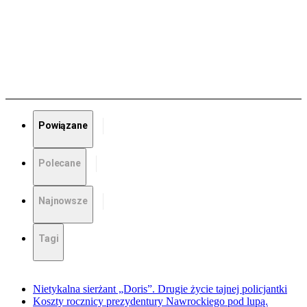
Powiązane
Polecane
Najnowsze
Tagi
Nietykalna sierżant „Doris”. Drugie życie tajnej policjantki
Koszty rocznicy prezydentury Nawrockiego pod lupą.