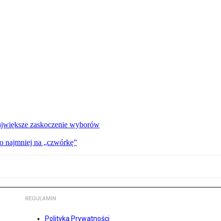
 największe zaskoczenie wyborów
o najmniej na „czwórkę”
REGULAMIN
Polityka Prywatności