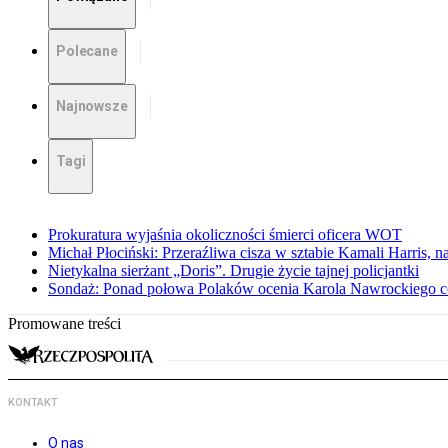
Polecane
Najnowsze
Tagi
Prokuratura wyjaśnia okoliczności śmierci oficera WOT
Michał Płociński: Przeraźliwa cisza w sztabie Kamali Harris,
Nietykalna sierżant „Doris”. Drugie życie tajnej policjantki
Sondaż: Ponad połowa Polaków ocenia Karola Nawrockiego c
Promowane treści
KONTAKT
O nas