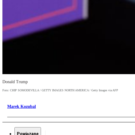
Donald Trump
Foto: CHIP SOMODEVILLA / GETTY IMAGES NORTH AMERICA / Getty Images via AFP
Marek Kozubal
Powiązane