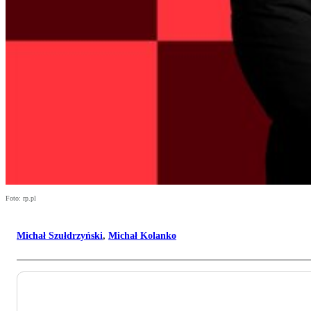
Foto: rp.pl
Michał Szułdrzyński
,
Michał Kolanko