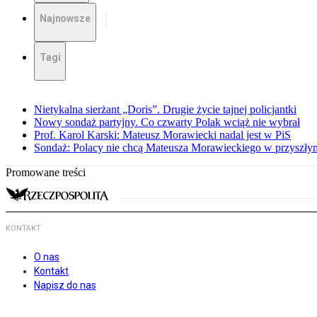
Najnowsze
Tagi
Nietykalna sierżant „Doris”. Drugie życie tajnej policjantki
Nowy sondaż partyjny. Co czwarty Polak wciąż nie wybrał
Prof. Karol Karski: Mateusz Morawiecki nadal jest w PiS
Sondaż: Polacy nie chcą Mateusza Morawieckiego w przyszłym
Promowane treści
KONTAKT
O nas
Kontakt
Napisz do nas