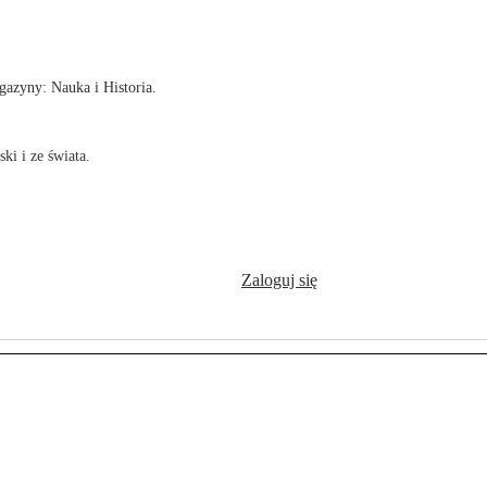
!
azyny: Nauka i Historia.
ki i ze świata.
Zaloguj się