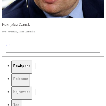
Przemysław Czarnek
Foto: Fotorzepa, Jakub Czermiński
qm
Powiązane
Polecane
Najnowsze
Tagi