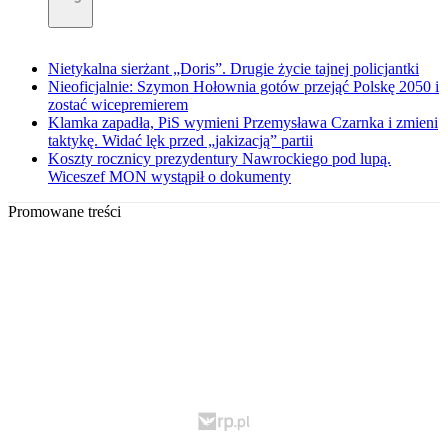
Nietykalna sierżant „Doris”. Drugie życie tajnej policjantki
Nieoficjalnie: Szymon Hołownia gotów przejąć Polskę 2050 i
zostać wicepremierem
Klamka zapadła, PiS wymieni Przemysława Czarnka i zmieni
taktykę. Widać lęk przed „jakizacją” partii
Koszty rocznicy prezydentury Nawrockiego pod lupą.
Wiceszef MON wystąpił o dokumenty
Promowane treści