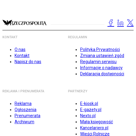
KONTAKT
REGULAMIN
O nas
Polityka Prywatności
Kontakt
Zmiana ustawień zgód
Napisz do nas
Regulamin serwisu
Informacje o nadawcy
Deklaracja dostępności
REKLAMA I PRENUMERATA
PARTNERZY
Reklama
E-kiosk.pl
Ogłoszenia
E-gazety.pl
Prenumerata
Nexto.pl
Archiwum
Mała księgowość
Kancelarierp.pl
Wieści Rolnicze