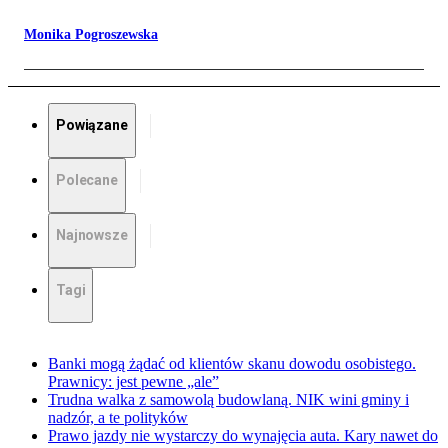
Monika Pogroszewska
Powiązane
Polecane
Najnowsze
Tagi
Banki mogą żądać od klientów skanu dowodu osobistego.
Prawnicy: jest pewne „ale”
Trudna walka z samowolą budowlaną. NIK wini gminy i
nadzór, a te polityków
Prawo jazdy nie wystarczy do wynajęcia auta. Kary nawet do