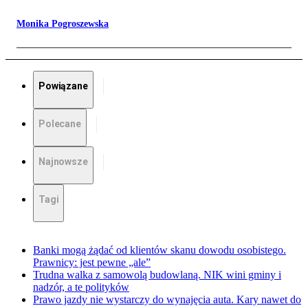
Monika Pogroszewska
Powiązane
Polecane
Najnowsze
Tagi
Banki mogą żądać od klientów skanu dowodu osobistego.
Prawnicy: jest pewne „ale”
Trudna walka z samowolą budowlaną. NIK wini gminy i
nadzór, a te polityków
Prawo jazdy nie wystarczy do wynajęcia auta. Kary nawet do