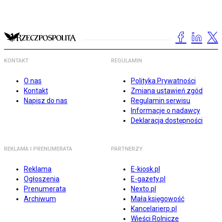
KONTAKT
REGULAMIN
O nas
Polityka Prywatności
Kontakt
Zmiana ustawień zgód
Napisz do nas
Regulamin serwisu
Informacje o nadawcy
Deklaracja dostępności
REKLAMA I PRENUMERATA
PARTNERZY
Reklama
E-kiosk.pl
Ogłoszenia
E-gazety.pl
Prenumerata
Nexto.pl
Archiwum
Mała księgowość
Kancelarierp.pl
Wieści Rolnicze