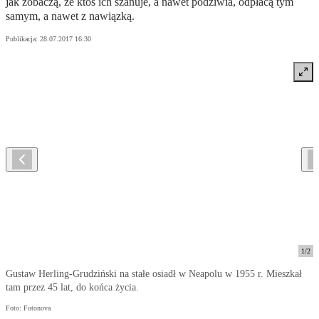
jak zobaczą, że ktoś ich szanuje, a nawet podziwia, odpłacą tym
samym, a nawet z nawiązką.
Publikacja:
28.07.2017 16:30
1
/
2
Gustaw Herling-Grudziński na stałe osiadł w Neapolu w 1955 r. Mieszkał
tam przez 45 lat, do końca życia.
Foto: Fotonova