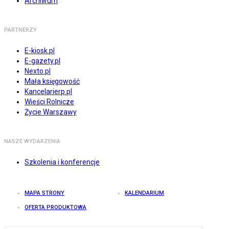
Archiwum
PARTNERZY
E-kiosk.pl
E-gazety.pl
Nexto.pl
Mała księgowość
Kancelarierp.pl
Wieści Rolnicze
Życie Warszawy
NASZE WYDARZENIA
Szkolenia i konferencje
MAPA STRONY
KALENDARIUM
OFERTA PRODUKTOWA