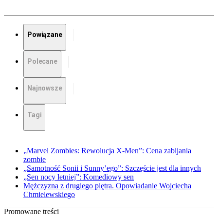
Powiązane
Polecane
Najnowsze
Tagi
„Marvel Zombies: Rewolucja X-Men”: Cena zabijania
zombie
„Samotność Sonii i Sunny’ego”: Szczęście jest dla innych
„Sen nocy letniej”: Komediowy sen
Mężczyzna z drugiego piętra. Opowiadanie Wojciecha
Chmielewskiego
Promowane treści