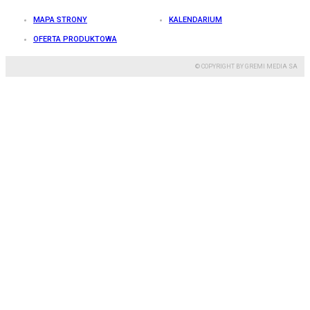
MAPA STRONY
KALENDARIUM
OFERTA PRODUKTOWA
© COPYRIGHT BY GREMI MEDIA SA