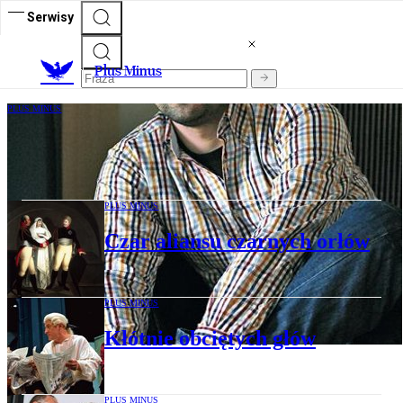
Serwisy
Plus Minus
PLUS MINUS
Gdzie powiesić Fryderyka
PLUS MINUS
Czar aliansu czarnych orłów
PLUS MINUS
Kłótnie obciętych głów
PLUS MINUS