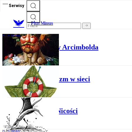
Serwisy
Plus Minus
PLUS MINUS
Rozwiązane rebusy Arcimbolda
PLUS MINUS
Patriotyzm w sieci
PLUS MINUS
Dolina Nicości
PLUS MINUS