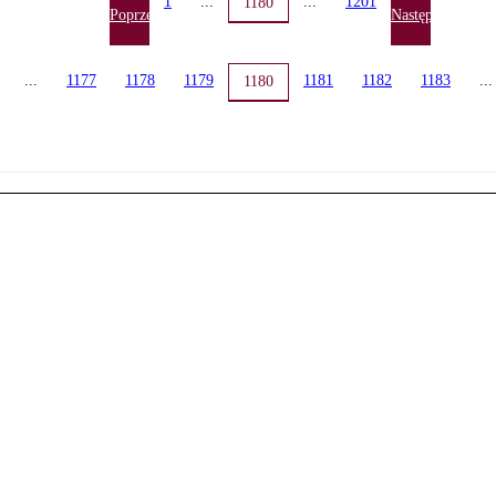
1
...
...
1201
1180
Poprzednia
Następna
...
1177
1178
1179
1181
1182
1183
...
1180
a