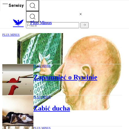
Serwisy
Plus Minus
PLUS MINUS
Szukajcie nas w sieci
PLUS MINUS
Zapomnieć o Rywinie
PLUS MINUS
Zabić ducha
PLUS MINUS