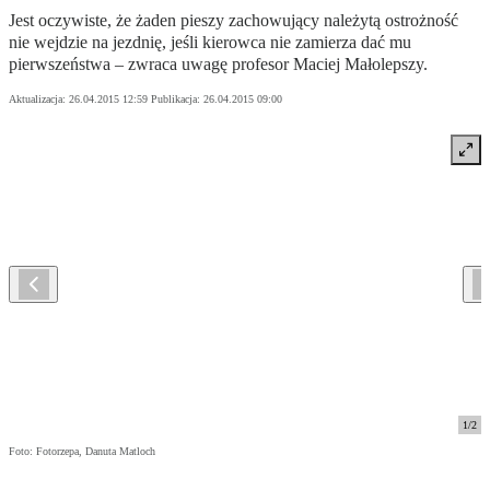
Jest oczywiste, że żaden pieszy zachowujący należytą ostrożność
nie wejdzie na jezdnię, jeśli kierowca nie zamierza dać mu
pierwszeństwa – zwraca uwagę profesor Maciej Małolepszy.
Aktualizacja:
26.04.2015 12:59
Publikacja:
26.04.2015 09:00
1
/
2
Foto: Fotorzepa, Danuta Matloch