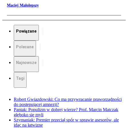
Maciej Małolepszy
Powiązane
Polecane
Najnowsze
Tagi
Robert Gwiazdowski: Co ma przywracanie praworządności
do postępującej amnezji?
Pantak: Populizm w dobrej wierze? Prof. Marcin Matczak
głęboko się myli
Szymaniak: Premier przeciął spór w sprawie asesorów, ale
idąc na łatwiznę