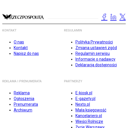
KONTAKT
REGULAMIN
O nas
Polityka Prywatności
Kontakt
Zmiana ustawień zgód
Napisz do nas
Regulamin serwisu
Informacje o nadawcy
Deklaracja dostępności
REKLAMA I PRENUMERATA
PARTNERZY
Reklama
E-kiosk.pl
Ogłoszenia
E-gazety.pl
Prenumerata
Nexto.pl
Archiwum
Mała księgowość
Kancelarierp.pl
Wieści Rolnicze
Życie Warszawy