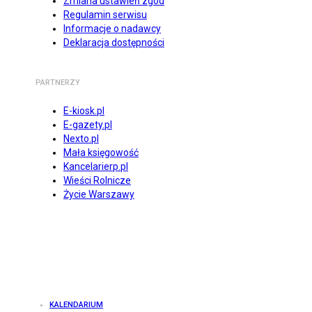
Zmiana ustawień zgód
Regulamin serwisu
Informacje o nadawcy
Deklaracja dostępności
PARTNERZY
E-kiosk.pl
E-gazety.pl
Nexto.pl
Mała księgowość
Kancelarierp.pl
Wieści Rolnicze
Życie Warszawy
KALENDARIUM