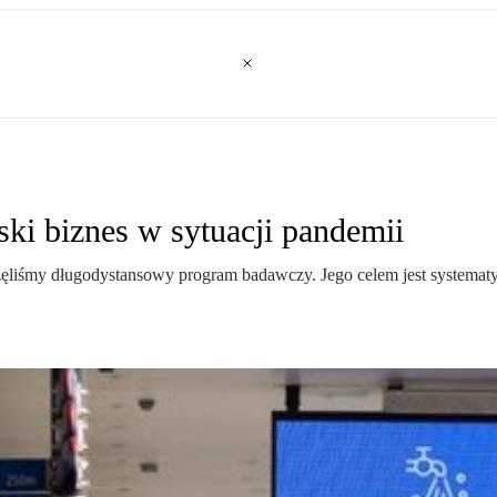
ki biznes w sytuacji pandemii
śmy długodystansowy program badawczy. Jego celem jest systematyczn