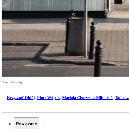
Foto: Bloomberg
Krzysztof Obłój
,
Piotr Wójcik
,
Mariola Ciszewska-Mlinaricˇ
,
Tadeusz
Powiązane