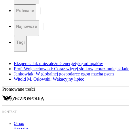
Polecane
Najnowsze
Tagi
Eksperci: Jak uniezależnić energetykę od upałów
Prof. Wojciechowski: Coraz więcej słoików, coraz mniej skład
Jankowiak: W globalnej gospodarce ogon macha psem
Witold M. Orłowski: Wakacyjny lipiec
Promowane treści
KONTAKT
O nas