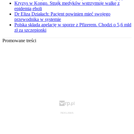
Kryzys w Kongo. Strajk medyków wstrzymuje walkę z
epidemią eboli
Dr Eliza Działach: Pacjent powinien mieć swojego
przewodnika w systemie
Polska składa apelację w sporze z Pfizerem. Chodzi o 5,6 mld
zł za szczepionki
Promowane treści