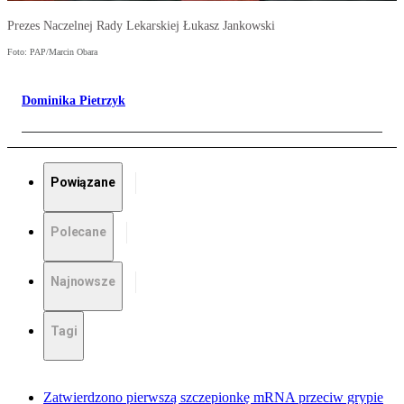
Prezes Naczelnej Rady Lekarskiej Łukasz Jankowski
Foto: PAP/Marcin Obara
Dominika Pietrzyk
Powiązane
Polecane
Najnowsze
Tagi
Zatwierdzono pierwszą szczepionkę mRNA przeciw grypie