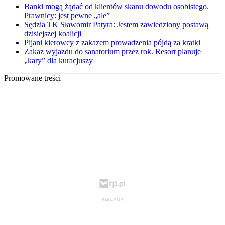
Banki mogą żądać od klientów skanu dowodu osobistego.
Prawnicy: jest pewne „ale”
Sędzia TK Sławomir Patyra: Jestem zawiedziony postawą
dzisiejszej koalicji
Pijani kierowcy z zakazem prowadzenia pójdą za kratki
Zakaz wyjazdu do sanatorium przez rok. Resort planuje
„kary” dla kuracjuszy
Promowane treści