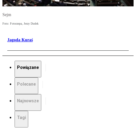
Sejm
Foto: Fotorzepa, Jerzy Dudek
Jagoda Kuraś
Powiązane
Polecane
Najnowsze
Tagi