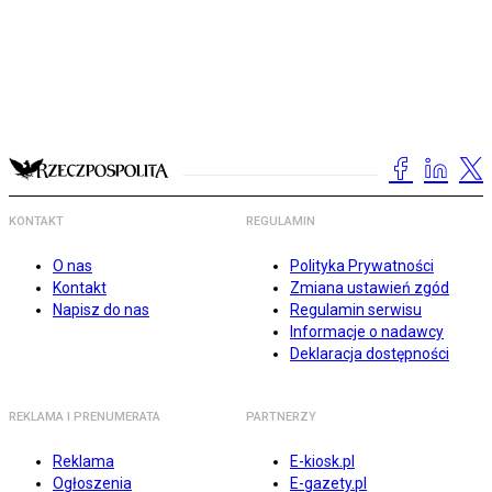
KONTAKT
REGULAMIN
O nas
Polityka Prywatności
Kontakt
Zmiana ustawień zgód
Napisz do nas
Regulamin serwisu
Informacje o nadawcy
Deklaracja dostępności
REKLAMA I PRENUMERATA
PARTNERZY
Reklama
E-kiosk.pl
Ogłoszenia
E-gazety.pl