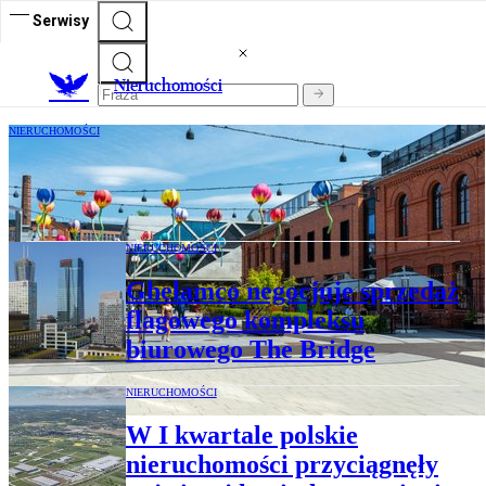
Serwisy
Nieruchomości
NIERUCHOMOŚCI
Siedziby firm. Deweloperzy i najemcy
biur przekraczają Wisłę
NIERUCHOMOŚCI
Ghelamco negocjuje sprzedaż
flagowego kompleksu
biurowego The Bridge
NIERUCHOMOŚCI
W I kwartale polskie
nieruchomości przyciągnęły