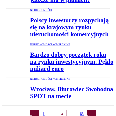
NIERUCHOMOŚCI
Polscy inwestorzy rozpychają
się na krajowym rynku
nieruchomości komercyjnych
NIERUCHOMOŚCI KOMERCYJNE
Bardzo dobry początek roku
na rynku inwestycyjnym. Pękło
miliard euro
NIERUCHOMOŚCI KOMERCYJNE
Wrocław. Biurowiec Swobodna
SPOT na mecie
1
...
...
83
4