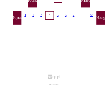
Poprzednia
Następna
1
2
3
5
6
7
...
83
4
Poprzednia
Następn