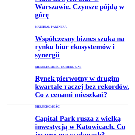
Warszawie. Czynsze pójdą w
górę
MATERIAŁ PARTNERA
Współczesny biznes szuka na
rynku biur ekosystemów i
synergii
NIERUCHOMOŚCI KOMERCYJNE
Rynek pierwotny w drugim
kwartale raczej bez rekordów.
Co z cenami mieszkań?
NIERUCHOMOŚCI
Capital Park rusza z wielką
inwestycją w Katowicach. Co
jeszcze ma w planach?