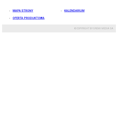
MAPA STRONY
KALENDARIUM
OFERTA PRODUKTOWA
© COPYRIGHT BY GREMI MEDIA SA