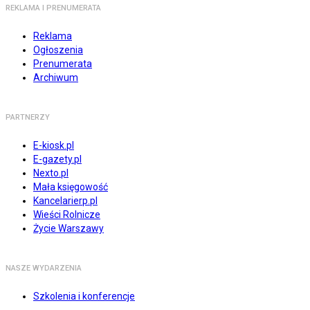
REKLAMA I PRENUMERATA
Reklama
Ogłoszenia
Prenumerata
Archiwum
PARTNERZY
E-kiosk.pl
E-gazety.pl
Nexto.pl
Mała księgowość
Kancelarierp.pl
Wieści Rolnicze
Życie Warszawy
NASZE WYDARZENIA
Szkolenia i konferencje