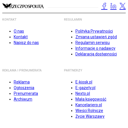
KONTAKT
REGULAMIN
O nas
Polityka Prywatności
Kontakt
Zmiana ustawień zgód
Napisz do nas
Regulamin serwisu
Informacje o nadawcy
Deklaracja dostępności
REKLAMA I PRENUMERATA
PARTNERZY
Reklama
E-kiosk.pl
Ogłoszenia
E-gazety.pl
Prenumerata
Nexto.pl
Archiwum
Mała księgowość
Kancelarierp.pl
Wieści Rolnicze
Życie Warszawy