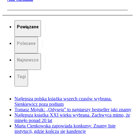
Powiązane
Polecane
Najnowsze
Tagi
Najlepsza polska książka wszech czasów wybrana.
Sienkiewicz poza podium
Tomasz Mojsik: „Odyseja” to najstarszy bestseller jaki znamy
Najlepsza książka XXI wieku wybrana. Zachwyca mimo, że
minęło ponad 20 lat
Marta Cienkowska zapowiada konkursy. Znamy listę
instytucji, gdzie kończą się kandencje