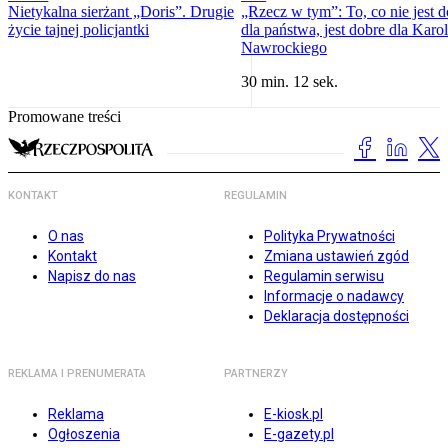
Nietykalna sierżant „Doris”. Drugie
„Rzecz w tym”: To, co nie jest 
życie tajnej policjantki
dla państwa, jest dobre dla Karo
Nawrockiego
30 min. 12 sek.
Promowane treści
KONTAKT
REGULAMIN
O nas
Polityka Prywatności
Kontakt
Zmiana ustawień zgód
Napisz do nas
Regulamin serwisu
Informacje o nadawcy
Deklaracja dostępności
REKLAMA I PRENUMERATA
PARTNERZY
Reklama
E-kiosk.pl
Ogłoszenia
E-gazety.pl