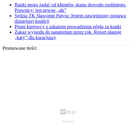
Banki mogą żądać od klientów skanu dowodu osobistego.
Prawnicy: jest pewne „ale”
Sędzia TK Sławomir Patyra: Jestem zawiedziony postawą
dzisiejszej koalicji
Pijani kierowcy z zakazem prowadzenia pójdą za kratki
Zakaz wyjazdu do sanatorium przez rok. Resort planuje
„kary” dla kuracjuszy
Promowane treści