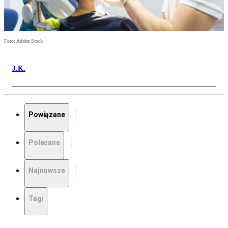
Foto: Adobe Stock
J.K.
Powiązane
Polecane
Najnowsze
Tagi