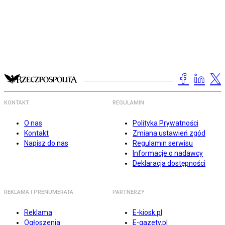
KONTAKT
REGULAMIN
O nas
Polityka Prywatności
Kontakt
Zmiana ustawień zgód
Napisz do nas
Regulamin serwisu
Informacje o nadawcy
Deklaracja dostępności
REKLAMA I PRENUMERATA
PARTNERZY
Reklama
E-kiosk.pl
Ogłoszenia
E-gazety.pl