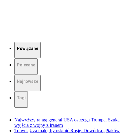
Powiązane
Polecane
Najnowsze
Tagi
Najwyższy rangą generał USA ostrzega Trumpa. Szuka
wyjścia z wojny z Iranem
To wciąż za mało, by osłabić Rosję. Dowódca „Ptaków