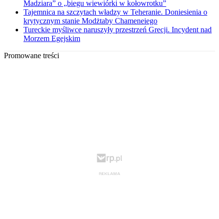
Madziara” o „biegu wiewiórki w kołowrotku”
Tajemnica na szczytach władzy w Teheranie. Doniesienia o
krytycznym stanie Modżtaby Chameneiego
Tureckie myśliwce naruszyły przestrzeń Grecji. Incydent nad
Morzem Egejskim
Promowane treści