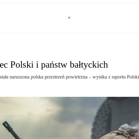
c Polski i państw bałtyckich
została naruszona polska przestrzeń powietrzna – wynika z raportu Pol