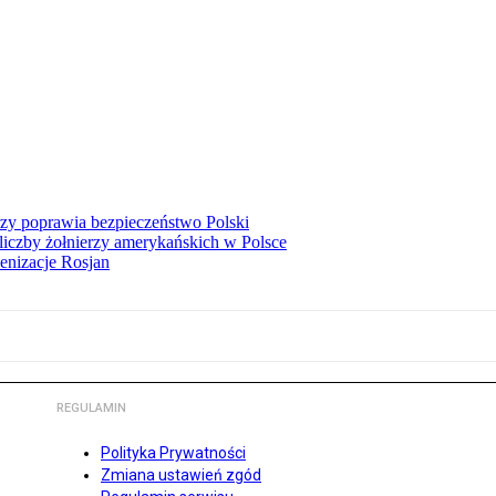
rzy poprawia bezpieczeństwo Polski
iczby żołnierzy amerykańskich w Polsce
enizacje Rosjan
REGULAMIN
Polityka Prywatności
Zmiana ustawień zgód