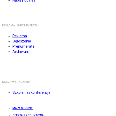
Napisz do nas
REKLAMA I PRENUMERATA
Reklama
Ogłoszenia
Prenumerata
Archiwum
NASZE WYDARZENIA
Szkolenia i konferencje
MAPA STRONY
OFERTA PRODUKTOWA