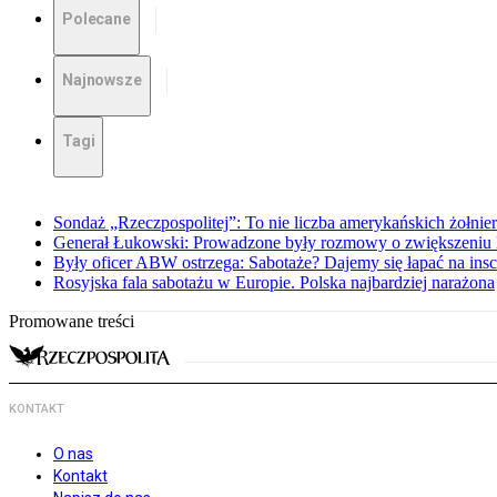
Polecane
Najnowsze
Tagi
Sondaż „Rzeczpospolitej”: To nie liczba amerykańskich żołnie
Generał Łukowski: Prowadzone były rozmowy o zwiększeniu l
Były oficer ABW ostrzega: Sabotaże? Dajemy się łapać na insc
Rosyjska fala sabotażu w Europie. Polska najbardziej narażona
Promowane treści
KONTAKT
O nas
Kontakt