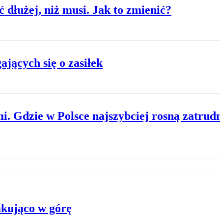
dłużej, niż musi. Jak to zmienić?
jących się o zasiłek
. Gdzie w Polsce najszybciej rosną zatrudn
akująco w górę