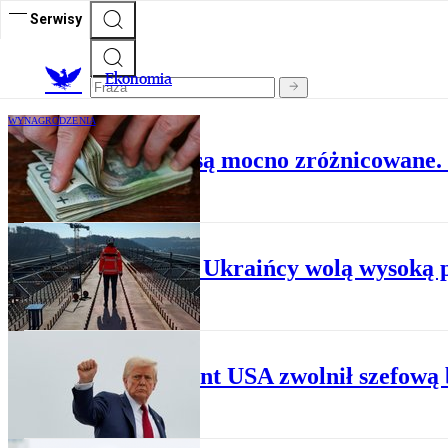
Serwisy
Ekonomia
WYNAGRODZENIA
W Polsce zarobki są mocno zróżnicowane.
RYNEK PRACY
Raport: Ukraińcy wolą wysoką p
RYNEK PRACY
Prezydent USA zwolnił szefową 
PRACA