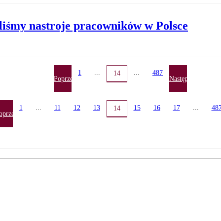
liśmy nastroje pracowników w Polsce
1
...
...
487
14
Poprzednia
Następna
1
...
11
12
13
15
16
17
...
48
14
oprzednia