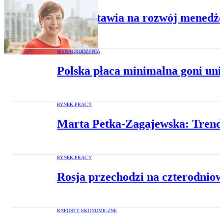
InPost stawia na rozwój menedż
WYNAGRODZENIA
Polska płaca minimalna goni un
RYNEK PRACY
Marta Petka-Zagajewska: Trend 
RYNEK PRACY
Rosja przechodzi na czterodniow
RAPORTY EKONOMICZNE