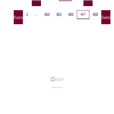
1
...
464
465
466
468
467
Poprzednia
Następn