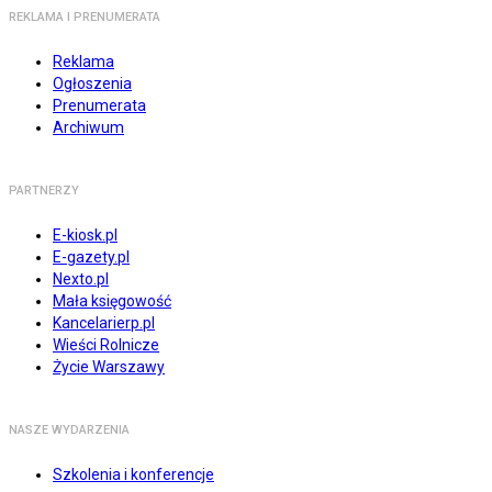
REKLAMA I PRENUMERATA
Reklama
Ogłoszenia
Prenumerata
Archiwum
PARTNERZY
E-kiosk.pl
E-gazety.pl
Nexto.pl
Mała księgowość
Kancelarierp.pl
Wieści Rolnicze
Życie Warszawy
NASZE WYDARZENIA
Szkolenia i konferencje