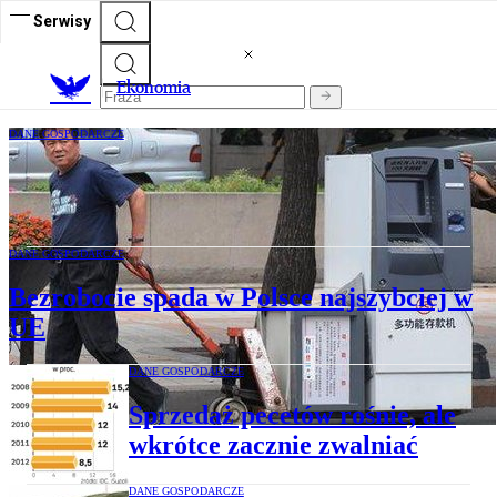
Serwisy
Ekonomia
DANE GOSPODARCZE
Hamowanie drożejącego juana
DANE GOSPODARCZE
Bezrobocie spada w Polsce najszybciej w
UE
DANE GOSPODARCZE
Sprzedaż pecetów rośnie, ale
wkrótce zacznie zwalniać
DANE GOSPODARCZE