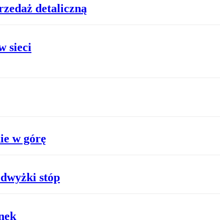
zedaż detaliczną
 sieci
ie w górę
odwyżki stóp
ynek