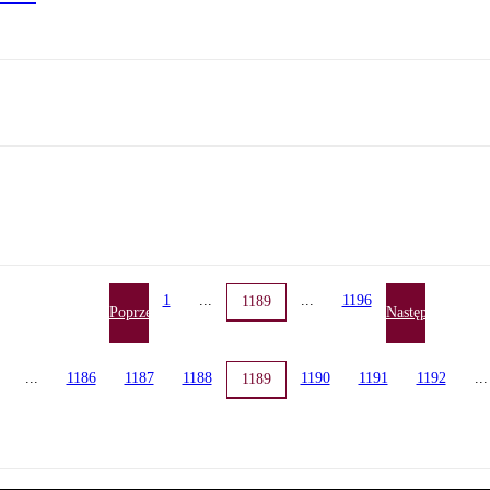
1
...
...
1196
1189
Poprzednia
Następna
...
1186
1187
1188
1190
1191
1192
...
1189
a