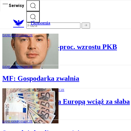
Serwisy
Ekonomia
DANE GOSPODARCZE
Bądźcie dumni z 5-proc. wzrostu PKB
DANE GOSPODARCZE
MF: Gospodarka zwalnia
DANE GOSPODARCZE
Pogoń za Europą wciąż za słaba
DANE GOSPODARCZE