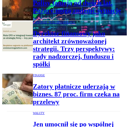
Polisy tanieją od dwóch lat.
Pożary mogą zmienić sytuację
PATRONAT "RZECZPOSPOLITEJ"
Dyrektor finansowy jako
architekt zrównoważonej
strategii. Trzy perspektywy:
rady nadzorczej, funduszu i
spółki
FINANSE
Zatory płatnicze uderzają w
biznes. 87 proc. firm czeka na
przelewy
WALUTY
Jen umocnił się po wspólnej