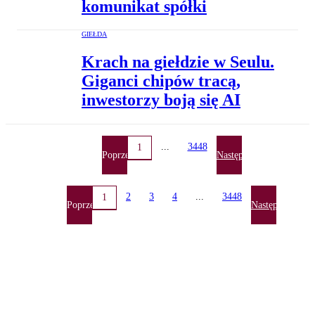
komunikat spółki
GIEŁDA
Krach na giełdzie w Seulu.
Giganci chipów tracą,
inwestorzy boją się AI
...
3448
1
Poprzednia
Następna
2
3
4
...
3448
1
Poprzednia
Następna