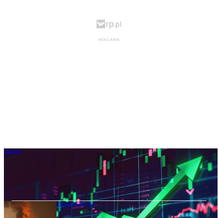
GIEŁDA
Indeksy w Warszawie na fali wzrostowej.
WIG20 przebił poziom 4 tys. pkt
UBEZPIECZENIA