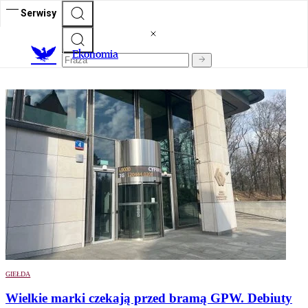
Serwisy
Ekonomia
GIEŁDA
Wielkie marki czekają przed bramą GPW. Debiuty