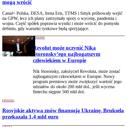
mogą wrócić
Canal+ Polska, DESA, Irena Eris, TTMS i Smyk próbowały wejść
na GPW, lecz ich plany zatrzymały spory o wycenę, pandemia i
wojna. Część spółek poprawia wyniki i może wrócić do pomysłu
debiutu, gdy warunki rynkowe będą sprzyjające.
FINANSE
Revolut może uczynić Nika
Storonsky’ego najbogatszym
człowiekiem w Europie
Nik Storonsky, założyciel Revoluta, może zostać
najbogatszym człowiekiem w Europie. Nowy
program premiowy może zwiększyć wartość jego
udziałów do około 200 mld dol., jeśli wycena
fintechu sięgnie 500 mld dol.
FINANSE
Rosyjskie aktywa znów finansują Ukrainę. Bruksela
przekazała 1,4 mld euro