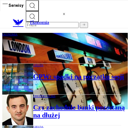
Serwisy
Ekonomia
EKONOMIA
Mniejsze spółki w niełasce
GIEŁDA
GPW: spadki na początku sesji
UBEZPIECZENIA
Czy zachodnie banki pozostaną
na dłużej
GIEŁDA