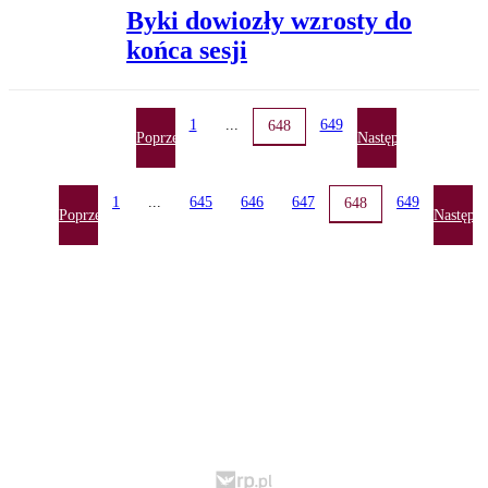
Byki dowiozły wzrosty do
końca sesji
1
...
649
648
Poprzednia
Następna
1
...
645
646
647
649
648
Poprzednia
Następn