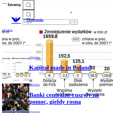
Serwisy
Ekonomia
FINANSE
Budżet pęka w szwach
FINANSE
Kapitał made in Poland
FINANSE
Banki centralne ruszyły na
pomoc, giełdy rosną
FINANSE