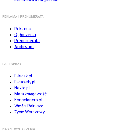
REKLAMA I PRENUMERATA
Reklama
Ogłoszenia
Prenumerata
Archiwum
PARTNERZY
E-kiosk.pl
E-gazety.pl
Nexto.pl
Mała księgowość
Kancelarierp.pl
Wieści Rolnicze
Życie Warszawy
NASZE WYDARZENIA