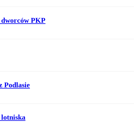
ję dworców PKP
z Podlasie
 lotniska