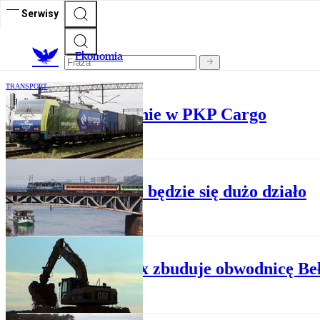
Serwisy
Ekonomia
TRANSPORT
Spadnie zatrudnienie w PKP Cargo
TRANSPORT
Na kolei będzie się dużo działo
BIZNES
Budimex zbuduje obwodnicę Be
TRANSPORT