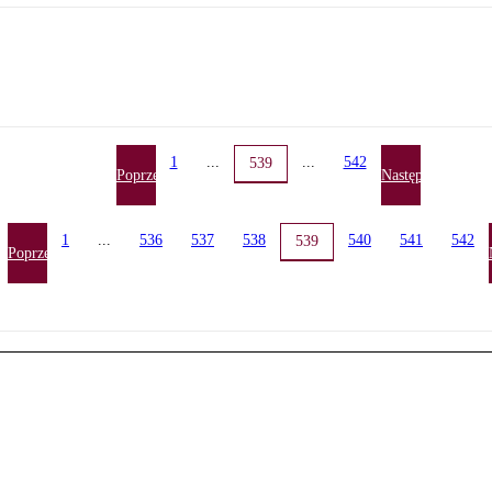
1
...
...
542
539
Poprzednia
Następna
1
...
536
537
538
540
541
542
539
Poprzednia