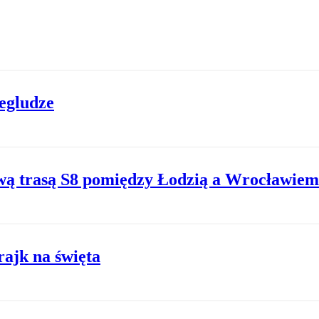
żegludze
wą trasą S8 pomiędzy Łodzią a Wrocławiem
rajk na święta