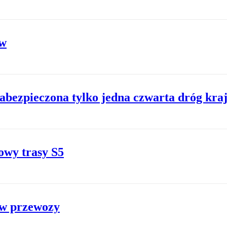
ów
zabezpieczona tylko jedna czwarta dróg kr
owy trasy S5
 w przewozy