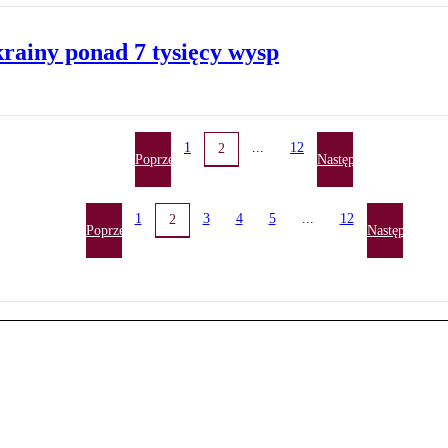
krainy ponad 7 tysięcy wysp
1
...
12
2
Poprzednia
Następna
1
3
4
5
...
12
2
Poprzednia
Następna