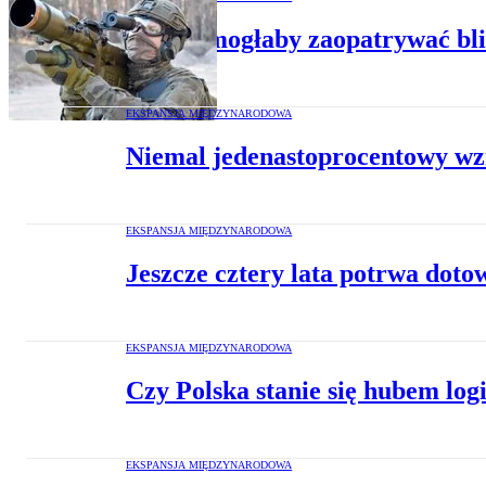
Polska mogłaby zaopatrywać bl
EKSPANSJA MIĘDZYNARODOWA
Niemal jedenastoprocentowy wzr
EKSPANSJA MIĘDZYNARODOWA
Jeszcze cztery lata potrwa do
EKSPANSJA MIĘDZYNARODOWA
Czy Polska stanie się hubem lo
EKSPANSJA MIĘDZYNARODOWA