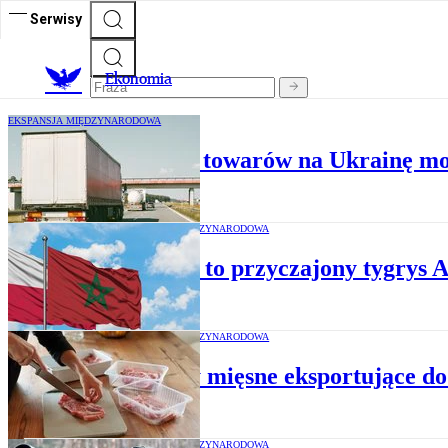
Serwisy
Ekonomia
EKSPANSJA MIĘDZYNARODOWA
Polskie transporty towarów na Ukrainę mo
EKSPANSJA MIĘDZYNARODOWA
Maroko to przyczajony tygrys Af
EKSPANSJA MIĘDZYNARODOWA
Zakłady mięsne eksportujące do
EKSPANSJA MIĘDZYNARODOWA