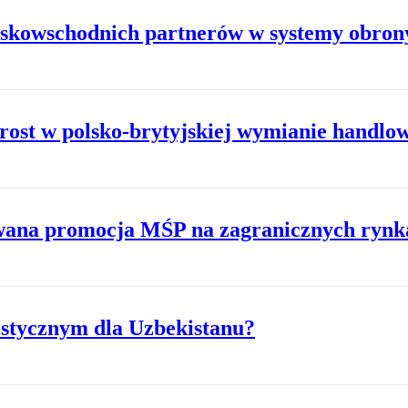
iskowschodnich partnerów w systemy obron
ost w polsko-brytyjskiej wymianie handlo
towana promocja MŚP na zagranicznych rynk
gistycznym dla Uzbekistanu?