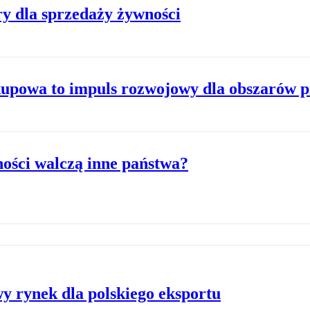
ry dla sprzedaży żywności
kupowa to impuls rozwojowy dla obszarów 
ności walczą inne państwa?
y rynek dla polskiego eksportu