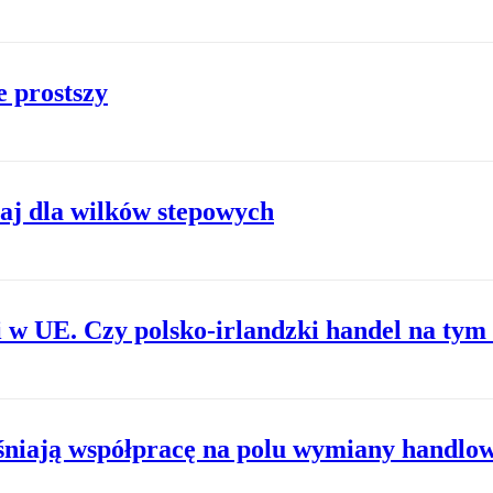
e prostszy
raj dla wilków stepowych
i w UE. Czy polsko-irlandzki handel na tym
eśniają współpracę na polu wymiany handlo