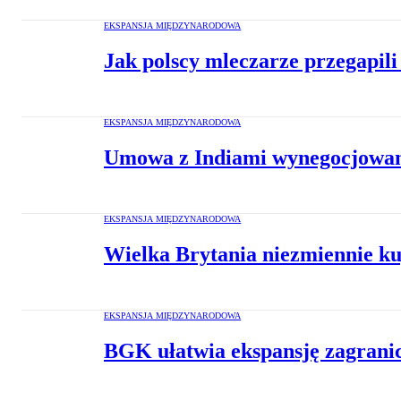
EKSPANSJA MIĘDZYNARODOWA
Jak polscy mleczarze przegapili
EKSPANSJA MIĘDZYNARODOWA
Umowa z Indiami wynegocjowana.
EKSPANSJA MIĘDZYNARODOWA
Wielka Brytania niezmiennie kup
EKSPANSJA MIĘDZYNARODOWA
BGK ułatwia ekspansję zagranicz