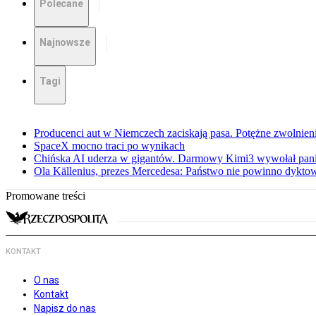
Polecane
Najnowsze
Tagi
Producenci aut w Niemczech zaciskają pasa. Potężne zwolnieni
SpaceX mocno traci po wynikach
Chińska AI uderza w gigantów. Darmowy Kimi3 wywołał pani
Ola Källenius, prezes Mercedesa: Państwo nie powinno dykto
Promowane treści
KONTAKT
O nas
Kontakt
Napisz do nas