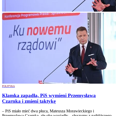
POLITYKA
Klamka zapadła, PiS wymieni Przemysława
Czarnka i zmieni taktykę
– PiS miało mieć dwa płuca, Mateusza Morawieckiego i
Przemysława Czarnka, ale oba wysiadły – słyszymy z najbliższego