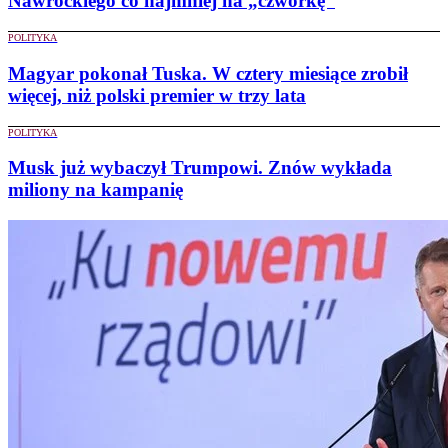
Nawrockiego co najmniej na „czwórkę”
POLITYKA
Magyar pokonał Tuska. W cztery miesiące zrobił
więcej, niż polski premier w trzy lata
POLITYKA
Musk już wybaczył Trumpowi. Znów wykłada
miliony na kampanię