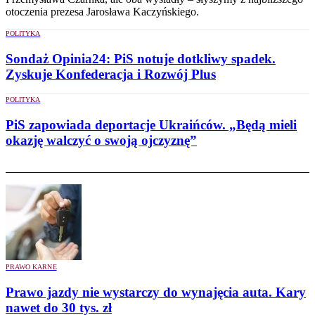
otoczenia prezesa Jarosława Kaczyńskiego.
POLITYKA
Sondaż Opinia24: PiS notuje dotkliwy spadek.
Zyskuje Konfederacja i Rozwój Plus
POLITYKA
PiS zapowiada deportacje Ukraińców. „Będą mieli
okazję walczyć o swoją ojczyznę”
PRAWO KARNE
Prawo jazdy nie wystarczy do wynajęcia auta. Kary
nawet do 30 tys. zł