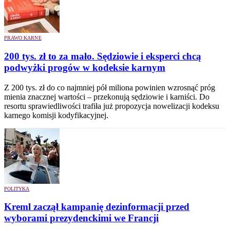
PRAWO KARNE
200 tys. zł to za mało. Sędziowie i eksperci chcą
podwyżki progów w kodeksie karnym
Z 200 tys. zł do co najmniej pół miliona powinien wzrosnąć próg
mienia znacznej wartości – przekonują sędziowie i karniści. Do
resortu sprawiedliwości trafiła już propozycja nowelizacji kodeksu
karnego komisji kodyfikacyjnej.
POLITYKA
Kreml zaczął kampanię dezinformacji przed
wyborami prezydenckimi we Francji