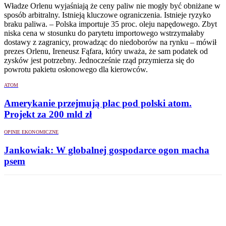
Władze Orlenu wyjaśniają że ceny paliw nie mogły być obniżane w
sposób arbitralny. Istnieją kluczowe ograniczenia. Istnieje ryzyko
braku paliwa. – Polska importuje 35 proc. oleju napędowego. Zbyt
niska cena w stosunku do parytetu importowego wstrzymałaby
dostawy z zagranicy, prowadząc do niedoborów na rynku – mówił
prezes Orlenu, Ireneusz Fąfara, który uważa, że sam podatek od
zysków jest potrzebny. Jednocześnie rząd przymierza się do
powrotu pakietu osłonowego dla kierowców.
ATOM
Amerykanie przejmują plac pod polski atom.
Projekt za 200 mld zł
OPINIE EKONOMICZNE
Jankowiak: W globalnej gospodarce ogon macha
psem