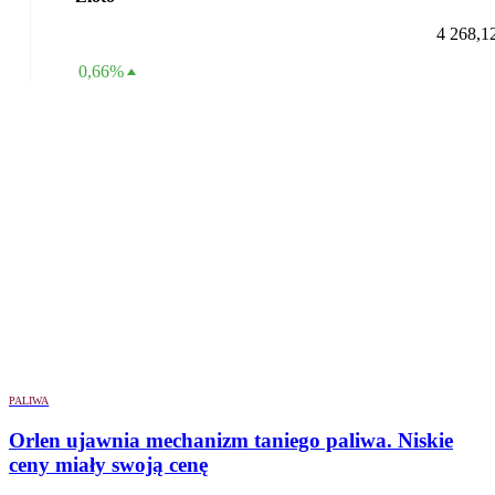
4 268,1
0,66%
PALIWA
Orlen ujawnia mechanizm taniego paliwa. Niskie
ceny miały swoją cenę