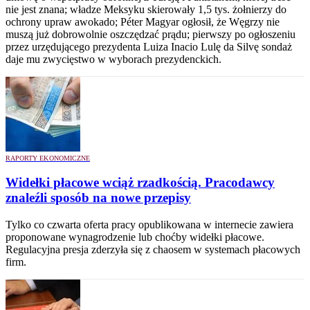
nie jest znana; władze Meksyku skierowały 1,5 tys. żołnierzy do
ochrony upraw awokado; Péter Magyar ogłosił, że Węgrzy nie
muszą już dobrowolnie oszczędzać prądu; pierwszy po ogłoszeniu
przez urzędującego prezydenta Luiza Inacio Lulę da Silvę sondaż
daje mu zwycięstwo w wyborach prezydenckich.
RAPORTY EKONOMICZNE
Widełki płacowe wciąż rzadkością. Pracodawcy
znaleźli sposób na nowe przepisy
Tylko co czwarta oferta pracy opublikowana w internecie zawiera
proponowane wynagrodzenie lub choćby widełki płacowe.
Regulacyjna presja zderzyła się z chaosem w systemach płacowych
firm.