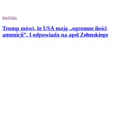
POLITYKA
Trump mówi, że USA mają „ogromne ilości
amunicji”. I odpowiada na apel Zełenskiego