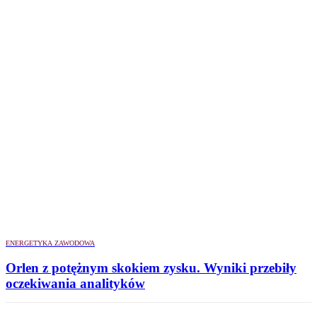
ENERGETYKA ZAWODOWA
Orlen z potężnym skokiem zysku. Wyniki przebiły
oczekiwania analityków