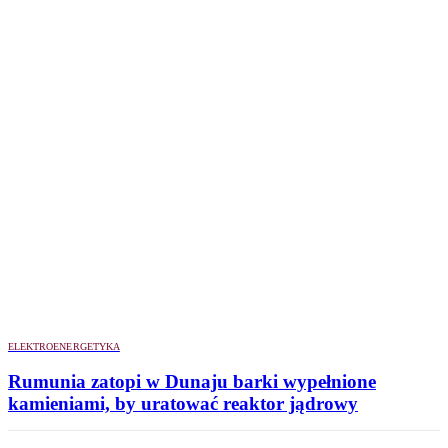
ELEKTROENERGETYKA
Rumunia zatopi w Dunaju barki wypełnione
kamieniami, by uratować reaktor jądrowy